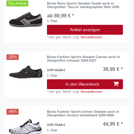
Top-Artikel
Boras Retro Sports Sneaker Suede auch in
Übergrößen "Socca" black/graphite 3541-1438
ab 89,99 € *
1
Paar
Artikel anzeigen
*
inkl. ges. MwSt.
zzgl.
Versandkosten
-20%
Boras Fashion Sports Sneaker Canvas auch in
Übergrößen schwarz 5204-0327
39,95 € *
UVP 49,95 €
1
Paar
In den Warenkorb
*
inkl. ges. MwSt.
zzgl.
Versandkosten
-44%
Boras Fashion Sports Unisex Sneaker auch in
Übergrößen Socknit white/black 5200-0066
44,95 € *
UVP 79,95 €
1
Paar