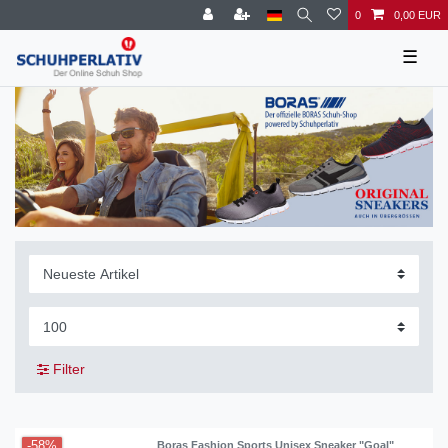
0
0,00 EUR
☰
Filter
-58%
Boras Fashion Sports Unisex Sneaker "Goal"