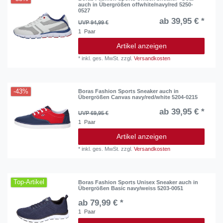
auch in Übergrößen offwhite/navy/red 5250-
0527
ab 39,95 € *
UVP 94,99 €
1
Paar
Artikel anzeigen
*
inkl. ges. MwSt.
zzgl.
Versandkosten
-43%
Boras Fashion Sports Sneaker auch in
Übergrößen Canvas navy/red/white 5204-0215
ab 39,95 € *
UVP 69,95 €
1
Paar
Artikel anzeigen
*
inkl. ges. MwSt.
zzgl.
Versandkosten
Top-Artikel
Boras Fashion Sports Unisex Sneaker auch in
Übergrößen Basic navy/weiss 5203-0051
ab 79,99 € *
1
Paar