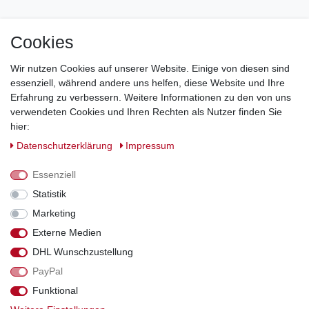
Cookies
Jetzt zum Newsletter anmelden und 5€ Gutschein
sichern!
Wir nutzen Cookies auf unserer Website. Einige von diesen sind
essenziell, während andere uns helfen, diese Website und Ihre
Newsletter Anmeldung >
Erfahrung zu verbessern. Weitere Informationen zu den von uns
verwendeten Cookies und Ihren Rechten als Nutzer finden Sie
Hotline:
0151 288 111 11
hier:
Daten­schutz­erklärung
Impressum
Datenschutz-Sicherheit mit SSL-Verschlüsselung
Essenziell
Statistik
Marketing
Externe Medien
*Alle Preise inkl. gesetzl. MwSt., zzgl. Versandkosten. Die durchgestrichenen
DHL Wunschzustellung
Preise entsprechen dem bisherigen Preis bei Schuhperlativ.
PayPal
Funktional