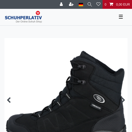
0
0,00 EUR
☰