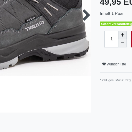
49,95 
Inhalt
1
Paar
Sofort versandfertig
Wunschliste
* inkl. ges. MwSt. zzgl