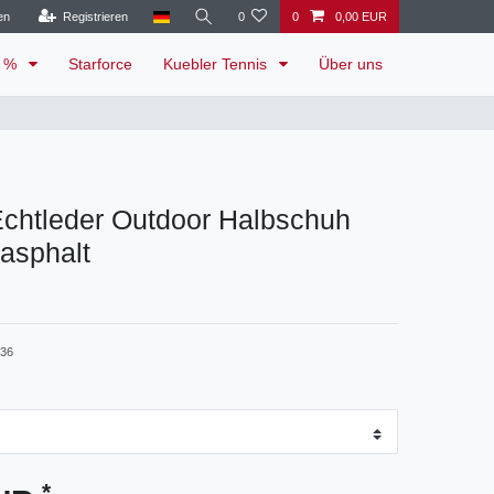
en
Registrieren
0
0
0,00 EUR
e %
Starforce
Kuebler Tennis
Über uns
Echtleder Outdoor Halbschuh
asphalt
-36
*