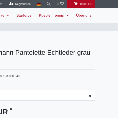
en
Registrieren
0
0
0,00 EUR
e %
Starforce
Kuebler Tennis
Über uns
mann Pantolette Echtleder grau
-00100-0005-40
*
EUR