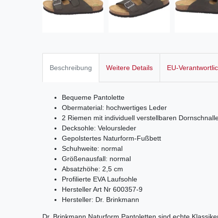
Beschreibung
Weitere Details
EU-Verantwortli
Bequeme Pantolette
Obermaterial: hochwertiges Leder
2 Riemen mit individuell verstellbaren Dornschnall
Decksohle: Veloursleder
Gepolstertes Naturform-Fußbett
Schuhweite: normal
Größenausfall: normal
Absatzhöhe: 2,5 cm
Profilierte EVA Laufsohle
Hersteller Art Nr 600357-9
Hersteller: Dr. Brinkmann
Dr. Brinkmann Naturform Pantoletten sind echte Klassiker