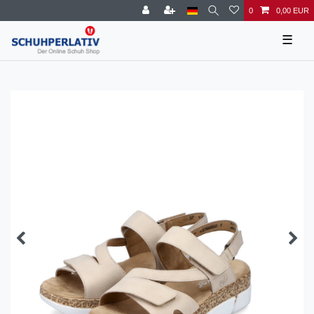
0
0,00 EUR
☰