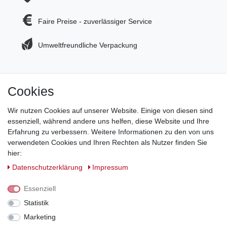
Faire Preise - zuverlässiger Service
Umweltfreundliche Verpackung
Cookies
Jetzt zum Newsletter anmelden und 5€ Gutschein
sichern!
Wir nutzen Cookies auf unserer Website. Einige von diesen sind
essenziell, während andere uns helfen, diese Website und Ihre
Newsletter Anmeldung >
Erfahrung zu verbessern. Weitere Informationen zu den von uns
verwendeten Cookies und Ihren Rechten als Nutzer finden Sie
Hotline:
0151 288 111 11
hier:
Daten­schutz­erklärung
Impressum
Datenschutz-Sicherheit mit SSL-Verschlüsselung
Essenziell
Statistik
Marketing