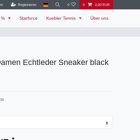
en
Registrieren
0
0
0,00 EUR
e %
Starforce
Kuebler Tennis
Über uns
Damen Echtleder Sneaker black
-39
*