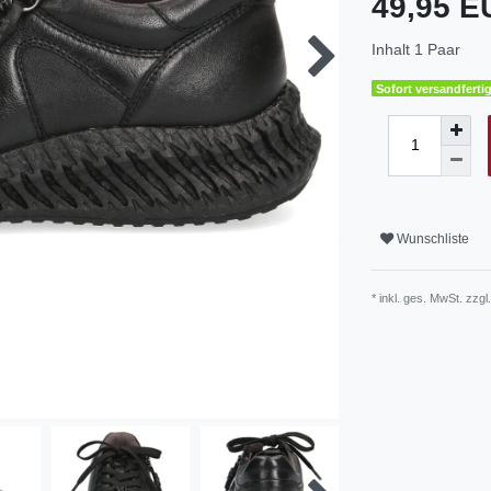
49,95 
Inhalt
1
Paar
Sofort versandfertig
Wunschliste
* inkl. ges. MwSt. zzgl