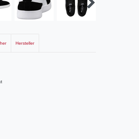
cher
Hersteller
t