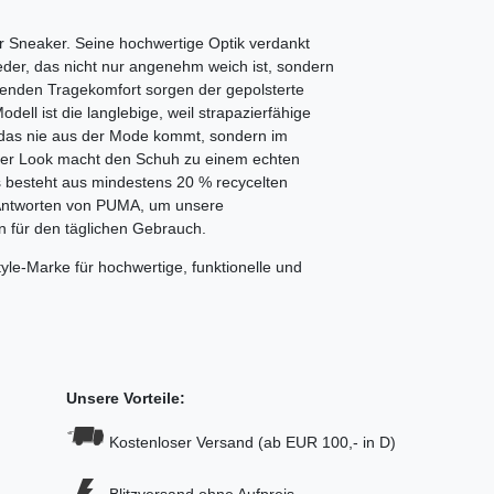
r Sneaker. Seine hochwertige Optik verdankt
eder, das nicht nur angenehm weich ist, sondern
genden Tragekomfort sorgen der gepolsterte
dell ist die langlebige, weil strapazierfähige
, das nie aus der Mode kommt, sondern im
erter Look macht den Schuh zu einem echten
s besteht aus mindestens 20 % recycelten
er Antworten von PUMA, um unsere
en für den täglichen Gebrauch.
tyle-Marke für hochwertige, funktionelle und
Unsere Vorteile:
Kostenloser Versand (ab EUR 100,- in D)
Blitzversand ohne Aufpreis