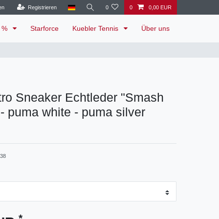
en
Registrieren
0
0
0,00 EUR
e %
Starforce
Kuebler Tennis
Über uns
ro Sneaker Echtleder "Smash
 - puma white - puma silver
-38
*