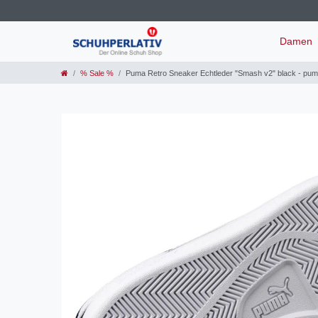
Damen
% Sale %
Puma Retro Sneaker Echtleder "Smash v2" black - puma