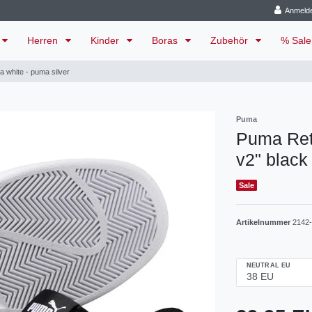
Anmeld
Herren
Kinder
Boras
Zubehör
% Sal
 white - puma silver
Puma
Puma Ret
v2" black
Sale
Artikelnummer
2142
NEUTRAL EU