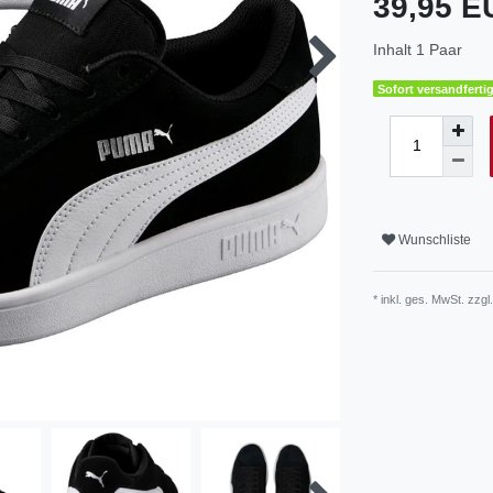
39,95 
Inhalt
1
Paar
Sofort versandfertig
Wunschliste
* inkl. ges. MwSt. zzgl