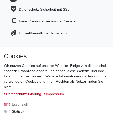
Datenschutz-Sicherheit mit SSL
Faire Preise - zuverlässiger Service
Umweltfreundliche Verpackung
Cookies
Jetzt zum Newsletter anmelden und 5€ Gutschein
sichern!
Wir nutzen Cookies auf unserer Website. Einige von diesen sind
essenziell, während andere uns helfen, diese Website und Ihre
Newsletter Anmeldung >
Erfahrung zu verbessern. Weitere Informationen zu den von uns
verwendeten Cookies und Ihren Rechten als Nutzer finden Sie
Hotline:
0151 288 111 11
hier:
Daten­schutz­erklärung
Impressum
Datenschutz-Sicherheit mit SSL-Verschlüsselung
Essenziell
Statistik