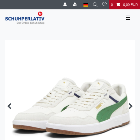
0
0,00 EUR
☰