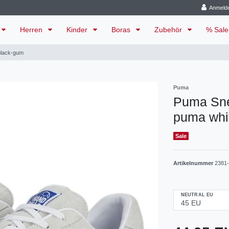
Anmeld
Herren
Kinder
Boras
Zubehör
% Sal
black-gum
Puma
Puma Sne
puma whi
Sale
Artikelnummer
2381
NEUTRAL EU