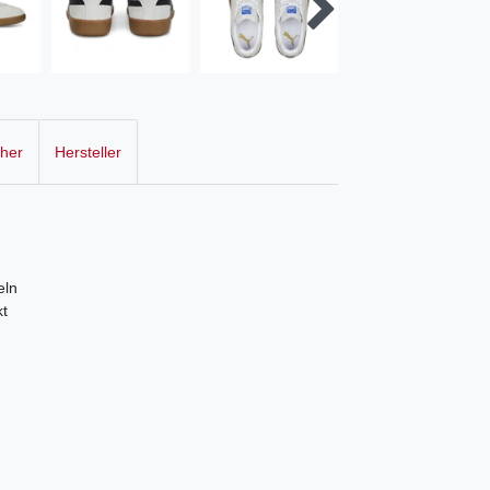
cher
Hersteller
eln
t