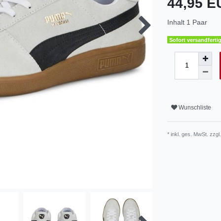
44,95 
Inhalt
1
Paar
Sofort versandfertig
Wunschliste
* inkl. ges. MwSt. zzgl