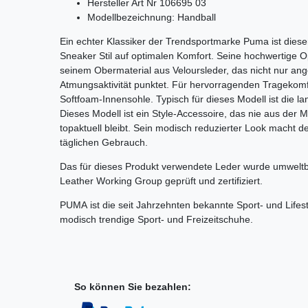
Hersteller Art Nr 106695 03
Modellbezeichnung: Handball
Ein echter Klassiker der Trendsportmarke Puma ist dieser
Sneaker Stil auf optimalen Komfort. Seine hochwertige Op
seinem Obermaterial aus Veloursleder, das nicht nur a
Atmungsaktivität punktet. Für hervorragenden Tragekomfo
Softfoam-Innensohle. Typisch für dieses Modell ist die l
Dieses Modell ist ein Style-Accessoire, das nie aus de
topaktuell bleibt. Sein modisch reduzierter Look macht 
täglichen Gebrauch.
Das für dieses Produkt verwendete Leder wurde umweltb
Leather Working Group geprüft und zertifiziert.
PUMA
ist die seit Jahrzehnten bekannte Sport- und Lifes
modisch trendige Sport- und Freizeitschuhe.
So können Sie bezahlen: