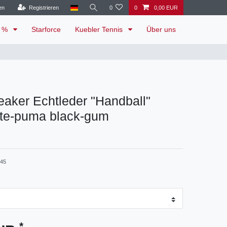
en
Registrieren
0
0
0,00 EUR
e %
Starforce
Kuebler Tennis
Über uns
aker Echtleder "Handball"
te-puma black-gum
-45
*