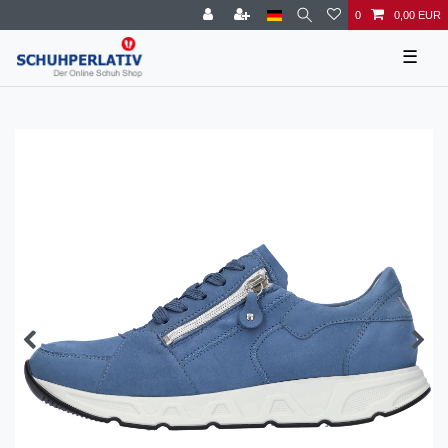
0
0,00 EUR
☰