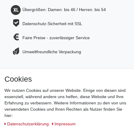
Übergrößen: Damen: bis 46 / Herren: bis 54
Datenschutz-Sicherheit mit SSL
Faire Preise - zuverlässiger Service
Umweltfreundliche Verpackung
Cookies
Jetzt zum Newsletter anmelden und 5€ Gutschein
sichern!
Wir nutzen Cookies auf unserer Website. Einige von diesen sind
essenziell, während andere uns helfen, diese Website und Ihre
Newsletter Anmeldung >
Erfahrung zu verbessern. Weitere Informationen zu den von uns
verwendeten Cookies und Ihren Rechten als Nutzer finden Sie
Hotline:
0151 288 111 11
hier:
Daten­schutz­erklärung
Impressum
Datenschutz-Sicherheit mit SSL-Verschlüsselung