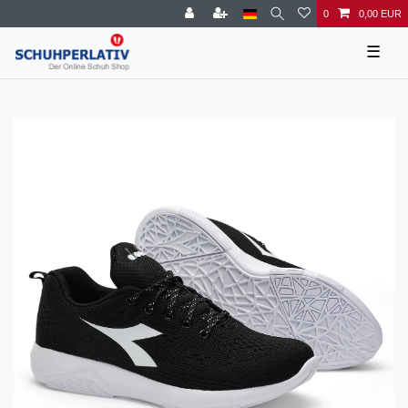
0
0,00 EUR
☰