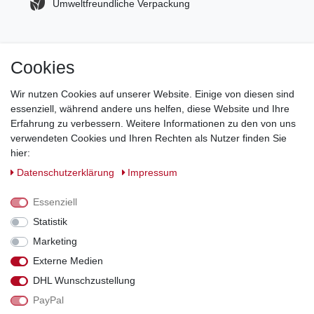
Umweltfreundliche Verpackung
Cookies
Jetzt zum Newsletter anmelden und 5€ Gutschein
sichern!
Wir nutzen Cookies auf unserer Website. Einige von diesen sind
essenziell, während andere uns helfen, diese Website und Ihre
Newsletter Anmeldung >
Erfahrung zu verbessern. Weitere Informationen zu den von uns
verwendeten Cookies und Ihren Rechten als Nutzer finden Sie
Hotline:
0151 288 111 11
hier:
Daten­schutz­erklärung
Impressum
Datenschutz-Sicherheit mit SSL-Verschlüsselung
Essenziell
Statistik
Marketing
Externe Medien
*Alle Preise inkl. gesetzl. MwSt., zzgl. Versandkosten. Die durchgestrichenen
DHL Wunschzustellung
Preise entsprechen dem bisherigen Preis bei Schuhperlativ.
PayPal