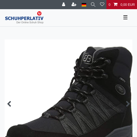
0
0,00 EUR
☰