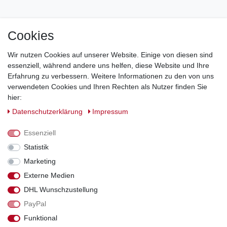
Cookies
Jetzt zum Newsletter anmelden und 5€ Gutschein
sichern!
Wir nutzen Cookies auf unserer Website. Einige von diesen sind
essenziell, während andere uns helfen, diese Website und Ihre
Newsletter Anmeldung >
Erfahrung zu verbessern. Weitere Informationen zu den von uns
verwendeten Cookies und Ihren Rechten als Nutzer finden Sie
Hotline:
0151 288 111 11
hier:
Daten­schutz­erklärung
Impressum
Datenschutz-Sicherheit mit SSL-Verschlüsselung
Essenziell
Statistik
Marketing
Externe Medien
*Alle Preise inkl. gesetzl. MwSt., zzgl. Versandkosten. Die durchgestrichenen
DHL Wunschzustellung
Preise entsprechen dem bisherigen Preis bei Schuhperlativ.
PayPal
Funktional