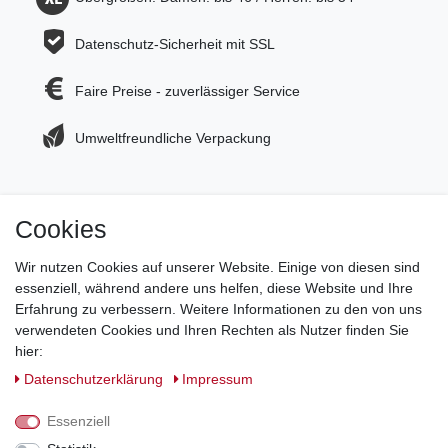
Datenschutz-Sicherheit mit SSL
Faire Preise - zuverlässiger Service
Umweltfreundliche Verpackung
Cookies
Jetzt zum Newsletter anmelden und 5€ Gutschein
sichern!
Wir nutzen Cookies auf unserer Website. Einige von diesen sind
essenziell, während andere uns helfen, diese Website und Ihre
Newsletter Anmeldung >
Erfahrung zu verbessern. Weitere Informationen zu den von uns
verwendeten Cookies und Ihren Rechten als Nutzer finden Sie
Hotline:
0151 288 111 11
hier:
Daten­schutz­erklärung
Impressum
Datenschutz-Sicherheit mit SSL-Verschlüsselung
Essenziell