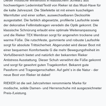
Dieser modische Winterboot in klassischem Schwarz aus
hochwertigem Lederimitat/Textil von Rieker ist das Must-Have für
die kalte Jahreszeit. Die Stiefelette ist mit einem kuscheligen
Warmfutter und einer soften, auswechselbaren Decksohle
ausgestattet. Die farblich abgesetzte, profilierte Laufsohle sowie
der dekorative Fellimitatkragen veredeln die Optik gekonnt. Die
klassische Schnürung erlaubt eine optimale Weitenanpassung
und die Rieker TEX Membran sorgt für angenehm trockene und
warme Füße. Die rutschfeste, gummierte und robuste Laufsohle
sorgt für absolute Trittsicherheit. Abgerundet wird dieser Boot mit
einer bequemen Komfortweite G die mehr Bewegungsfreiheit im
Vorfußbereich bietet und natürlich der bekannten Rieker
Antistress Ausstattung. Dieser Schuh verwöhnt die Füße gekonnt
und sorgt für gewohnt guten Tragekomfort. Bekannt gute
Passform und Trageeigenschaften. Auf geht´s in die Natur - der
neue Boot von Rieker ist dabei!
RIEKER ist die seit Jahrzehnten renommierte Marke für
modische, solide Damen- und Herrenschuhe mit ausgezeichneter
Preis-/Leistung.