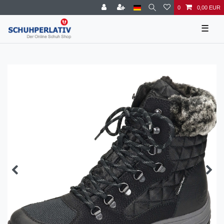
0
0,00 EUR
☰