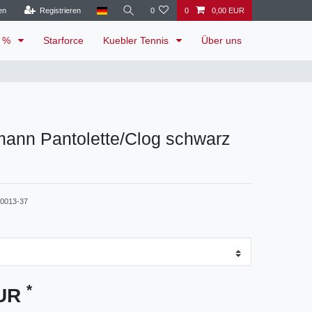
en
Registrieren
0
0
0,00 EUR
e %
Starforce
Kuebler Tennis
Über uns
mann Pantolette/Clog schwarz
-0013-37
*
EUR