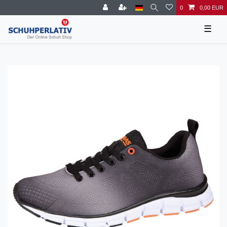
0
0,00 EUR
☰