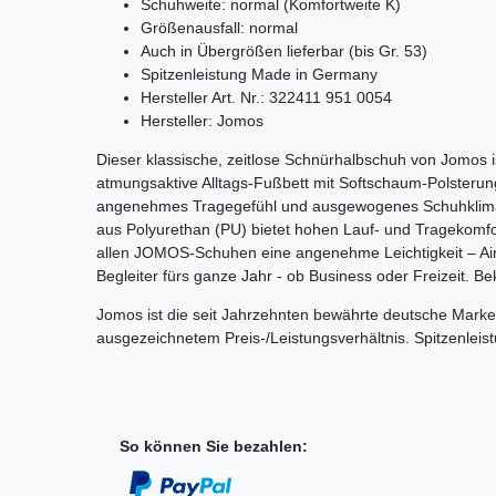
Schuhweite: normal (Komfortweite K)
Größenausfall: normal
Auch in Übergrößen lieferbar (bis Gr. 53)
Spitzenleistung Made in Germany
Hersteller Art. Nr.: 322411 951 0054
Hersteller: Jomos
Dieser klassische, zeitlose Schnürhalbschuh von Jomos i
atmungsaktive Alltags-Fußbett mit Softschaum-Polsterung 
angenehmes Tragegefühl und ausgewogenes Schuhklima
aus Polyurethan (PU) bietet hohen Lauf- und Tragekomfor
allen JOMOS-Schuhen eine angenehme Leichtigkeit – Ai
Begleiter fürs ganze Jahr - ob Business oder Freizeit. 
Jomos ist die seit Jahrzehnten bewährte deutsche Marke
ausgezeichnetem Preis-/Leistungsverhältnis. Spitzenlei
So können Sie bezahlen: