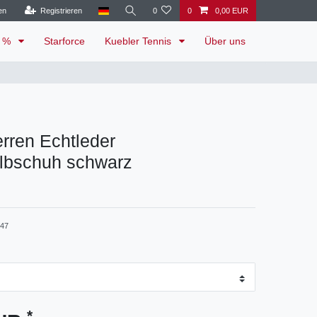
en
Registrieren
0
0
0,00 EUR
e %
Starforce
Kuebler Tennis
Über uns
rren Echtleder
lbschuh schwarz
-47
*