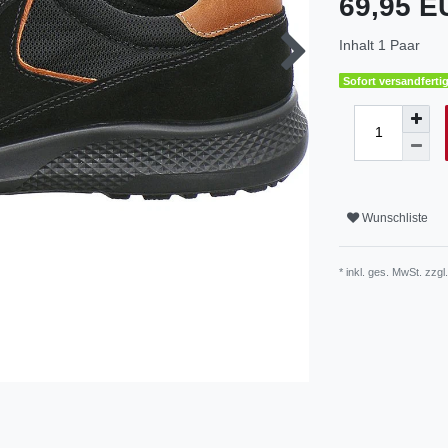
69,95 
Inhalt
1
Paar
Sofort versandfertig
Wunschliste
* inkl. ges. MwSt. zzgl