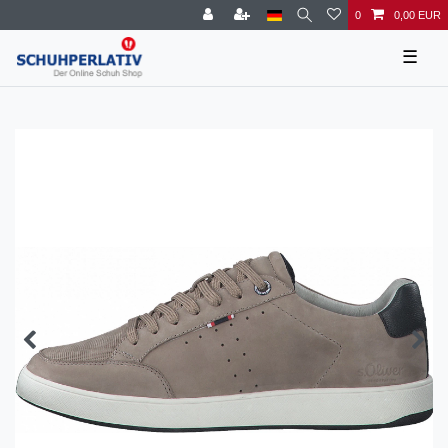
0
0,00 EUR
☰