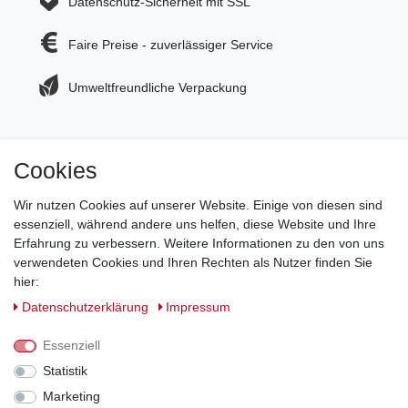
Datenschutz-Sicherheit mit SSL
Faire Preise - zuverlässiger Service
Umweltfreundliche Verpackung
Cookies
Jetzt zum Newsletter anmelden und 5€ Gutschein
sichern!
Wir nutzen Cookies auf unserer Website. Einige von diesen sind
essenziell, während andere uns helfen, diese Website und Ihre
Newsletter Anmeldung >
Erfahrung zu verbessern. Weitere Informationen zu den von uns
verwendeten Cookies und Ihren Rechten als Nutzer finden Sie
Hotline:
0151 288 111 11
hier:
Daten­schutz­erklärung
Impressum
Datenschutz-Sicherheit mit SSL-Verschlüsselung
Essenziell
Statistik
Marketing