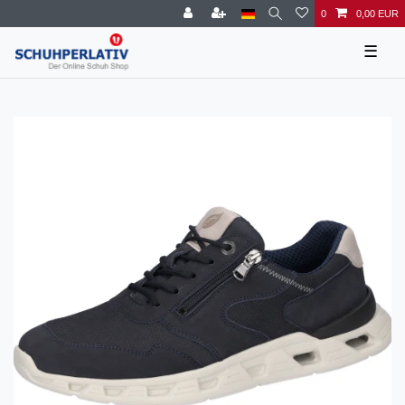
0
0,00 EUR
☰