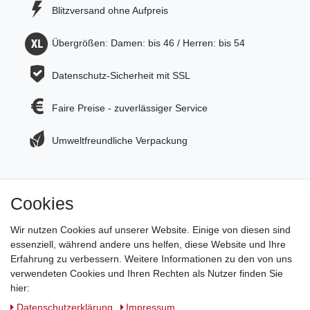
Blitzversand ohne Aufpreis
Übergrößen: Damen: bis 46 / Herren: bis 54
Datenschutz-Sicherheit mit SSL
Faire Preise - zuverlässiger Service
Umweltfreundliche Verpackung
Cookies
Jetzt zum Newsletter anmelden und 5€ Gutschein
sichern!
Wir nutzen Cookies auf unserer Website. Einige von diesen sind
essenziell, während andere uns helfen, diese Website und Ihre
Newsletter Anmeldung >
Erfahrung zu verbessern. Weitere Informationen zu den von uns
verwendeten Cookies und Ihren Rechten als Nutzer finden Sie
Hotline:
0151 288 111 11
hier:
Daten­schutz­erklärung
Impressum