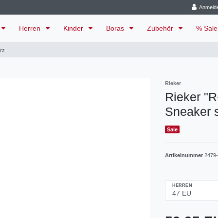
Anmeld
Herren
Kinder
Boras
Zubehör
% Sal
rz
Rieker
Rieker "
Sneaker 
Sale
Artikelnummer
2479
HERREN