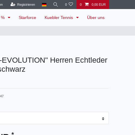
en
Registrieren
0
0
0,00 EUR
e %
Starforce
Kuebler Tennis
Über uns
R-EVOLUTION" Herren Echtleder
schwarz
-47
*