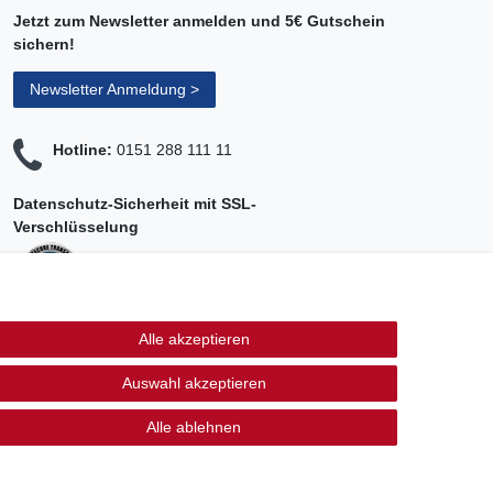
Jetzt zum Newsletter anmelden und 5€ Gutschein
sichern!
Newsletter Anmeldung >
Hotline:
0151 288 111 11
Datenschutz-Sicherheit mit SSL-
Verschlüsselung
Alle akzeptieren
*Alle Preise inkl. gesetzl. MwSt., zzgl. Versandkosten. Die
durchgestrichenen Preise entsprechen dem bisherigen Preis bei
Auswahl akzeptieren
Schuhperlativ.
Alle ablehnen
Kontakt
fen