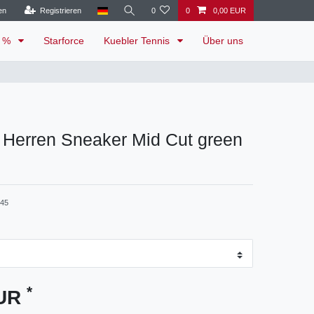
en
Registrieren
0
0
0,00 EUR
e %
Starforce
Kuebler Tennis
Über uns
 Herren Sneaker Mid Cut green
-45
*
EUR