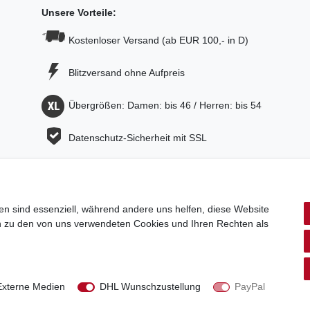
Unsere Vorteile:
Kostenloser Versand (ab EUR 100,- in D)
Blitzversand ohne Aufpreis
Übergrößen: Damen: bis 46 / Herren: bis 54
Datenschutz-Sicherheit mit SSL
Faire Preise - zuverlässiger Service
Umweltfreundliche Verpackung
en sind essenziell, während andere uns helfen, diese Website
en zu den von uns verwendeten Cookies und Ihren Rechten als
Externe Medien
DHL Wunschzustellung
PayPal
aten­schutz­erklärung
AGB
Widerrufs­recht
Vertrag widerru