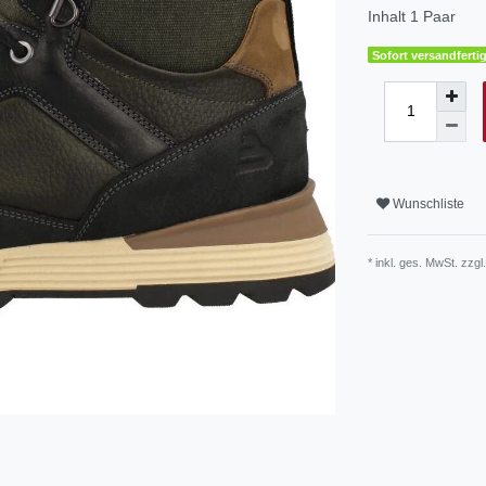
Inhalt
1
Paar
Sofort versandfertig
Wunschliste
* inkl. ges. MwSt. zzgl