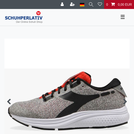
0
0,00 EUR
☰