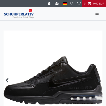
0
0,00 EUR
☰