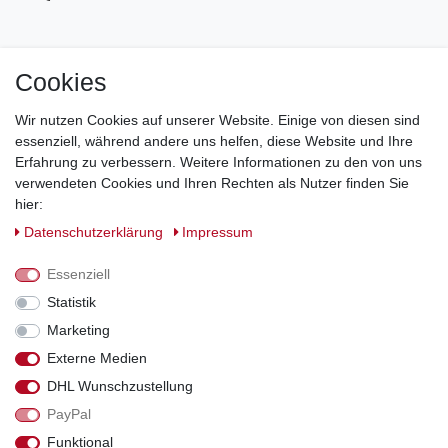
Cookies
Jetzt zum Newsletter anmelden und 5€ Gutschein
sichern!
Wir nutzen Cookies auf unserer Website. Einige von diesen sind
essenziell, während andere uns helfen, diese Website und Ihre
Newsletter Anmeldung >
Erfahrung zu verbessern. Weitere Informationen zu den von uns
verwendeten Cookies und Ihren Rechten als Nutzer finden Sie
Hotline:
0151 288 111 11
hier:
Daten­schutz­erklärung
Impressum
Datenschutz-Sicherheit mit SSL-Verschlüsselung
Essenziell
Statistik
Marketing
Externe Medien
*Alle Preise inkl. gesetzl. MwSt., zzgl. Versandkosten. Die durchgestrichenen
DHL Wunschzustellung
Preise entsprechen dem bisherigen Preis bei Schuhperlativ.
PayPal
Funktional