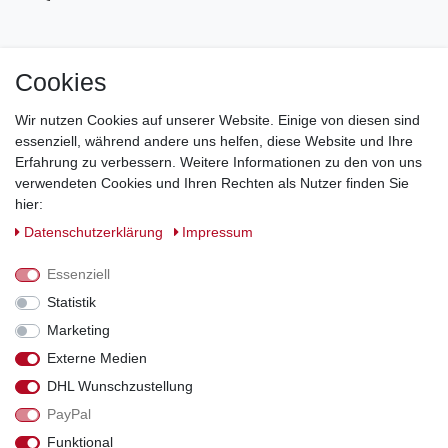
Cookies
Jetzt zum Newsletter anmelden und 5€ Gutschein
sichern!
Wir nutzen Cookies auf unserer Website. Einige von diesen sind
essenziell, während andere uns helfen, diese Website und Ihre
Newsletter Anmeldung >
Erfahrung zu verbessern. Weitere Informationen zu den von uns
verwendeten Cookies und Ihren Rechten als Nutzer finden Sie
Hotline:
0151 288 111 11
hier:
Daten­schutz­erklärung
Impressum
Datenschutz-Sicherheit mit SSL-Verschlüsselung
Essenziell
Statistik
Marketing
Externe Medien
*Alle Preise inkl. gesetzl. MwSt., zzgl. Versandkosten. Die durchgestrichenen
DHL Wunschzustellung
Preise entsprechen dem bisherigen Preis bei Schuhperlativ.
PayPal
Funktional