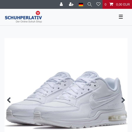
0
0,00 EUR
☰