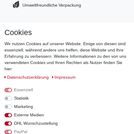
Umweltfreundliche Verpackung
Cookies
Jetzt zum Newsletter anmelden und 5€ Gutschein
sichern!
Wir nutzen Cookies auf unserer Website. Einige von diesen sind
essenziell, während andere uns helfen, diese Website und Ihre
Newsletter Anmeldung >
Erfahrung zu verbessern. Weitere Informationen zu den von uns
verwendeten Cookies und Ihren Rechten als Nutzer finden Sie
Hotline:
0151 288 111 11
hier:
Daten­schutz­erklärung
Impressum
Datenschutz-Sicherheit mit SSL-Verschlüsselung
Essenziell
Statistik
Marketing
Externe Medien
*Alle Preise inkl. gesetzl. MwSt., zzgl. Versandkosten. Die durchgestrichenen
DHL Wunschzustellung
Preise entsprechen dem bisherigen Preis bei Schuhperlativ.
PayPal