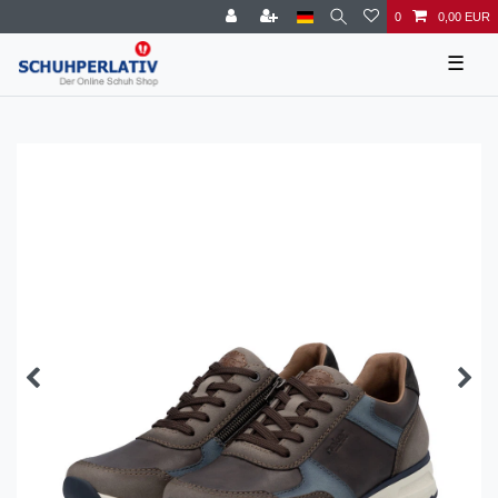
0
0,00 EUR
☰