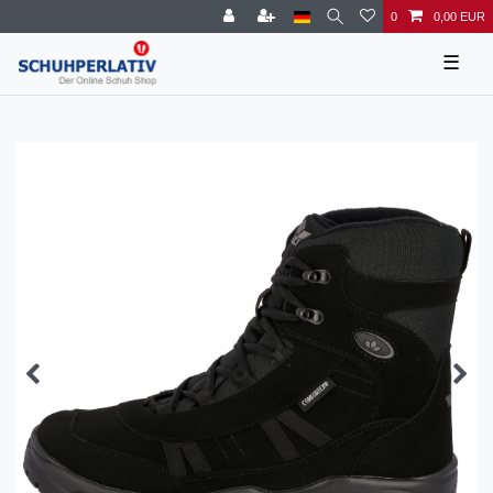
0
0,00 EUR
☰