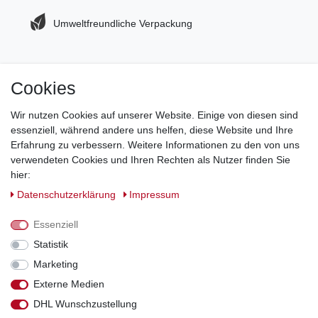
Umweltfreundliche Verpackung
Cookies
Jetzt zum Newsletter anmelden und 5€ Gutschein
sichern!
Wir nutzen Cookies auf unserer Website. Einige von diesen sind
essenziell, während andere uns helfen, diese Website und Ihre
Newsletter Anmeldung >
Erfahrung zu verbessern. Weitere Informationen zu den von uns
verwendeten Cookies und Ihren Rechten als Nutzer finden Sie
Hotline:
0151 288 111 11
hier:
Daten­schutz­erklärung
Impressum
Datenschutz-Sicherheit mit SSL-Verschlüsselung
Essenziell
Statistik
Marketing
Externe Medien
*Alle Preise inkl. gesetzl. MwSt., zzgl. Versandkosten. Die durchgestrichenen
DHL Wunschzustellung
Preise entsprechen dem bisherigen Preis bei Schuhperlativ.