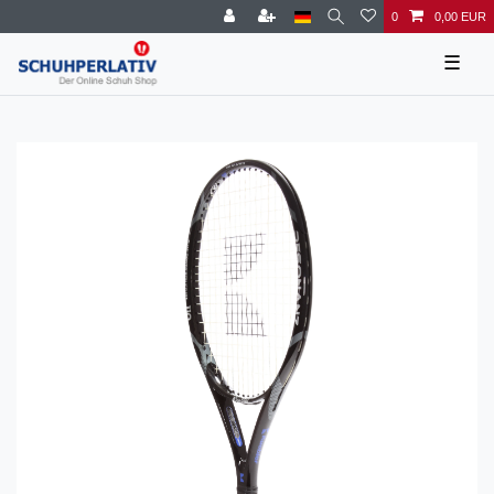
0
0,00 EUR
☰