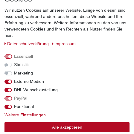
sichern!
Wir nutzen Cookies auf unserer Website. Einige von diesen sind
essenziell, während andere uns helfen, diese Website und Ihre
Newsletter Anmeldung >
Erfahrung zu verbessern. Weitere Informationen zu den von uns
verwendeten Cookies und Ihren Rechten als Nutzer finden Sie
Hotline:
0151 288 111 11
hier:
Daten­schutz­erklärung
Impressum
Datenschutz-Sicherheit mit SSL-Verschlüsselung
Essenziell
Statistik
Marketing
Externe Medien
*Alle Preise inkl. gesetzl. MwSt., zzgl. Versandkosten. Die durchgestrichenen
DHL Wunschzustellung
Preise entsprechen dem bisherigen Preis bei Schuhperlativ.
PayPal
Funktional
Impressum
Daten­schutz­erklärung
AGB
Weitere Einstellungen
Alle akzeptieren
Widerrufs­recht
Kontakt
Vertrag widerrufen